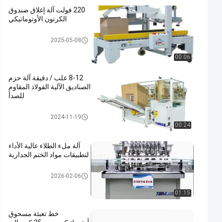
220 فولت آلة إغلاق صندوق
الكرتون الأوتوماتيكي
باكر القضية
2025-05-08
00:06
8-12 علب / دقيقة آلة حزم
الصناديق الآلية الفولاذ المقاوم
للصدأ
باكر القضية
2024-11-19
00:24
آلة ملء الطلاء عالية الأداء
لتطبيقات مواد الختم الجدارية
آلة تغليف المواد الكيميائية
2026-02-06
01:15
خط تعبئة مسحوق