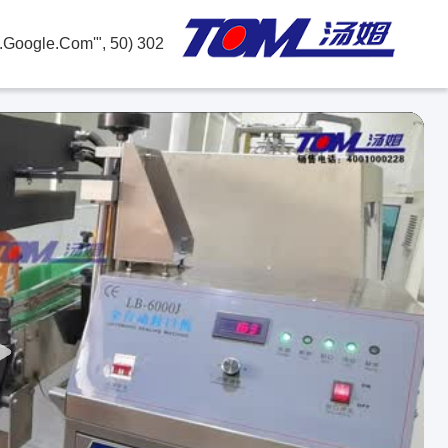
302 SetTimeout("javascript:location.href='https://www.google.com'", 50);