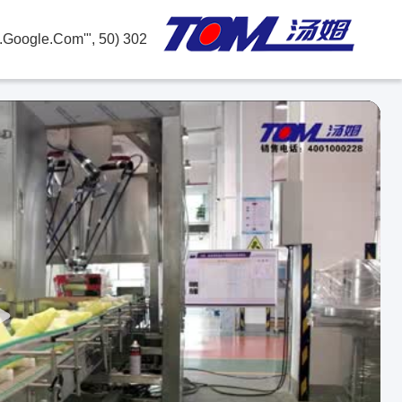
302 SetTimeout("javascript:location.href='https://www.google.com'", 50);