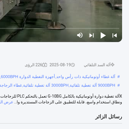
آلة السد التلقائي
2025-08-19
226 الرؤى
#
آلة غطاء أوتوماتيكية ذات رأس واحد,أجهزة التغطية الدوارة 6000BPH,آلة الغطاء التلقائي الدوارة
#
9000BPH آلة تغطية تلقائية,3000BPH آلة تغطية تلقائية,غطاء الزجاجة
Xآلة تغطية دوارة أ
ونطاق استخدام واسع، قابلة للتطبيق على الزجاجات المستديرة وا...
عرض الم
رسائل الزائر