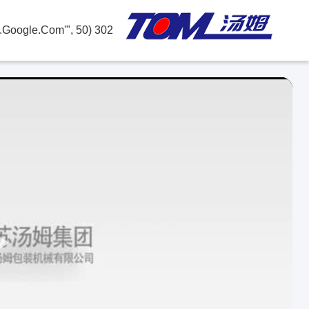
302 SetTimeout("javascript:location.href='https://www.google.com'", 50);