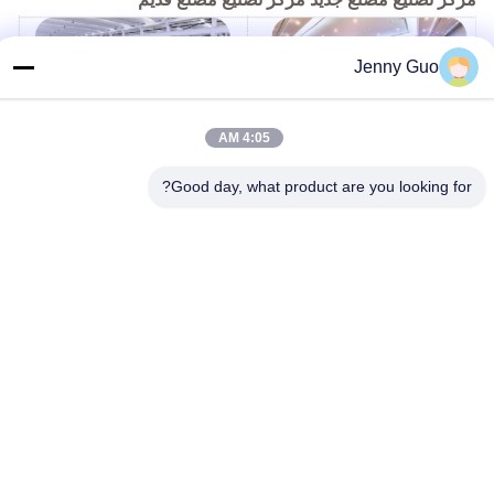
Jenny Guo
4:05 AM
ورشة تجميع خدمة ما بعد البيع مركز خدمة البيانات الكبيرة
Good day, what product are you looking for?
العلامات:
آلة ملء المبيدات الحشرية تلقائية بالكامل,آلة ملء مبيدات الحشرات شبه الآلية,SS316L آلة ملء
آلة تعبئة مبيدات الآفات FJ-110,آلة ملء مسحوق مبيدات الآفات,آلة تعبئة أفقية للحبيبات
SS316L Automatic Powder Filling And Sealing Machine