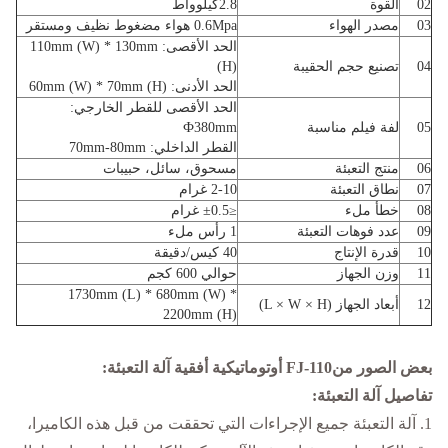
02
القوة
2.8كيلوواط
03
مصدر الهواء
0.6Mpa هواء مضغوط نظيف ومستقر
الحد الأقصى: 110mm (W) * 130mm
04
تصنيع حجم الحقيبة
(H)
الحد الأدنى: 60mm (W) * 70mm (H)
الحد الأقصى للقطر الخارجي:
05
لفة فيلم مناسبة
Ф380mm
القطر الداخلي: 70mm-80mm
06
منتج التعبئة
مسحوق، سائل، حبيبات
07
نطاق التعبئة
2-10 غرام
08
خطأ ملء
≤±0.5 غرام
09
عدد فوهات التعبئة
1 رأس ملء
10
قدرة الإنتاج
40 كيس/دقيقة
11
وزن الجهاز
حوالي 600 كجم
1730mm (L) * 680mm (W) *
12
أبعاد الجهاز (L × W × H)
2200mm (H)
بعض الصور من
FJ-110 أوتوماتيكية أفقية
آلة التعبئة
:
تفاصيل آلة التعبئة:
1. آلة التعبئة جميع الإجراءات التي تحققت من قبل هذه الكاميرا،