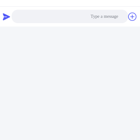
المنتجات ذات الصلة
Photo
Video Call
Audio Call
فيديو
آلة ملء مسحوق شبه
آلة ملء المبيدات الحشرية
أوتوماتيكية بمقدار 220 فولت
الدوارة عالية السرعة آلة ملء
للمبيدات الحشرية لحقيبتين من
المسحوق التلقائي والختم
احصل على افضل سعر
احصل على افضل سعر
10 إلى 500 غرام