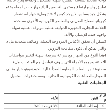
لوحة التحكم بشاشة اللمس، سهلة التشغيل، وكفاءة إنتاج عالية،
تطبيق واسع.ارتفاع مستوى التحصين الذاتيجهاز خاص لجعله يختم
بشكل جيد وسلس لا يوجد كيس لا فتح وملء جهاز استشعار
كهربائيالمفتاح التقريبي والعناصر الكهربائية الأخرى تستخدم
العلامة التجارية الشهيرة الدولية، عملية موثوقة، عملية سهلة،
واجهة جيدة للإنسان والآلة.
3يمكن أن يحقق الأكياس المزدوجة التعبئة، وظائف متعددة ملء،
والتي يمكن أن تكون مكافحة التزوير.
4هذا النوع من الجهاز مع سرعة سريعة، سهلة لتغيير مواصفات
التعبئة، وجميع الأجزاء التي سوف تتواصل مع المنتجات ملء
مصنوعة من الصلب المقاوم للصدأ عالية الجودة،وهو خيار مثالي
للصيدليةالصناعات الكيميائية، الغذائية، ومستحضرات التجميل
المعلمات التقنية
لا، لا،
البنود
الأداء
لا
01
إمدادات الطاقة
380 فولت ± 10%