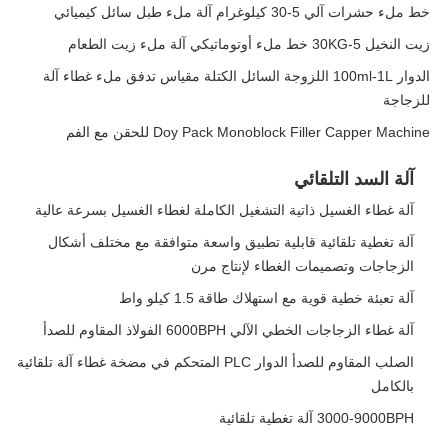
خط ملء حشرات آلي 5-30 كيلوغرام آلة ملء طبل سائل كيميائي
زيت النخيل 5-30KG خط ملء أوتوماتيكي آلة ملء زيت الطعام
الدوار 100ml-1L اللزوجة السائل الكتلة مقياس تدفق ملء غطاء آلة
للزجاجة
Doy Pack Monoblock Filler Capper Machine للحقن مع الفم
آلة السد التلقائي
آلة غطاء الغسيل ذاتية التشغيل الكاملة لغطاء الغسيل بسرعة عالية
آلة تغطية تلقائية قابلية تطبيق واسعة متوافقة مع مختلف أشكال
الزجاجات وتصميمات الغطاء لإنتاج مرن
آلة تعبئة خطية قوية مع استهلاك طاقة 1.5 كيلو واط
آلة غطاء الزجاجات الخطي الآلي 6000BPH الفولاذ المقاوم للصدأ
الصلب المقاوم للصدأ الدوار PLC المتحكم في مضخة غطاء آلة تلقائية
بالكامل
3000-9000BPH آلة تغطية تلقائية