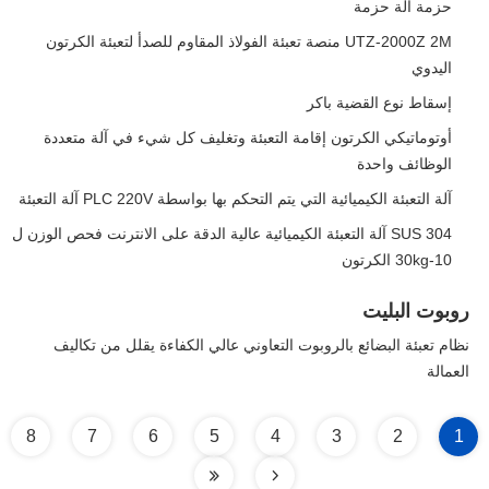
حزمة آلة حزمة
UTZ-2000Z 2M منصة تعبئة الفولاذ المقاوم للصدأ لتعبئة الكرتون
اليدوي
إسقاط نوع القضية باكر
أوتوماتيكي الكرتون إقامة التعبئة وتغليف كل شيء في آلة متعددة
الوظائف واحدة
آلة التعبئة الكيميائية التي يتم التحكم بها بواسطة PLC 220V آلة التعبئة
SUS 304 آلة التعبئة الكيميائية عالية الدقة على الانترنت فحص الوزن ل
10-30kg الكرتون
روبوت البليت
نظام تعبئة البضائع بالروبوت التعاوني عالي الكفاءة يقلل من تكاليف
العمالة
8
7
6
5
4
3
2
1