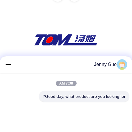
وسائل التواصل الاجتماعي
Jenny Guo
7:38 AM
الاتصال السريع
Good day, what product are you looking for?
هاتف
86-0519-86480588
بريد إلكتروني
tech@cn-tom.com