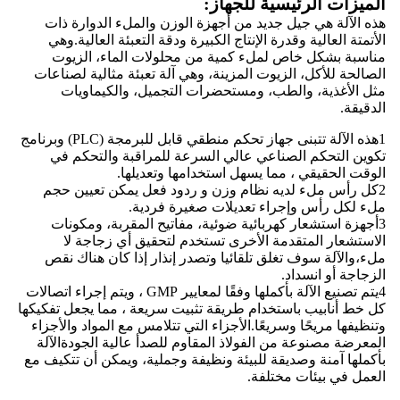
الميزات الرئيسية للجهاز:
هذه الآلة هي جيل جديد من أجهزة الوزن والملء الدوارة ذات
الأتمتة العالية وقدرة الإنتاج الكبيرة ودقة التعبئة العالية.وهي
مناسبة بشكل خاص لملء كمية من محلولات الماء، الزيوت
الصالحة للأكل، الزيوت المزينة، وهي آلة تعبئة مثالية لصناعات
مثل الأغذية، والطب، ومستحضرات التجميل، والكيماويات
الدقيقة.
1هذه الآلة تتبنى جهاز تحكم منطقي قابل للبرمجة (PLC) وبرنامج
تكوين التحكم الصناعي عالي السرعة للمراقبة والتحكم في
الوقت الحقيقي ، مما يسهل استخدامها وتعديلها.
2كل رأس ملء لديه نظام وزن و ردود فعل يمكن تعيين حجم
ملء لكل رأس وإجراء تعديلات صغيرة فردية.
3أجهزة استشعار كهربائية ضوئية، مفاتيح المقربة، ومكونات
الاستشعار المتقدمة الأخرى تستخدم لتحقيق أي زجاجة لا
ملء،والآلة سوف تغلق تلقائيا وتصدر إنذار إذا كان هناك نقص
الزجاجة أو انسداد.
4يتم تصنيع الآلة بأكملها وفقًا لمعايير GMP ، ويتم إجراء اتصالات
كل خط أنابيب باستخدام طريقة تثبيت سريعة ، مما يجعل تفكيكها
وتنظيفها مريحًا وسريعًا.الأجزاء التي تتلامس مع المواد والأجزاء
المعرضة مصنوعة من الفولاذ المقاوم للصدأ عالية الجودةالآلة
بأكملها آمنة وصديقة للبيئة ونظيفة وجملية، ويمكن أن تتكيف مع
العمل في بيئات مختلفة.