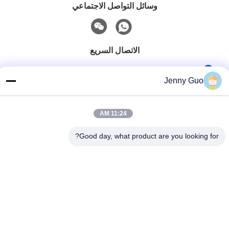
وسائل التواصل الاجتماعي
الاتصال السريع
هاتف
Jenny Guo
86-0519-86480588
بريد إلكتروني
11:24 AM
tech@cn-tom.com
Good day, what product are you looking for?
عنوان
لا، لا، لا99، بلدة رولين ، مقاطعة جينتان ، مدينة تشانغجو ، مقاطعة
جيانغسو ، الصين.
سياسة الخصوصية
|
خريطة الموقع
الصين نوعية جيدة آلة تعبئة المبيدات المورد. حقوق النشر © 2023-2026
Jiangsu TOM Intelligent Equipment Co., Ltd., . كل الحقوق