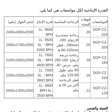
القدرة الإنتاجية لكل مواصفات هي كما يلي:
فوهات
المواصفات
الزجاجة المناسبة
قدرة الإنتاج
حجم الجهاز (ملم)
التعبئة
1L: 9600
DGP-CZ-
2400x1800x2500
26
BPH
26X
زجاجة مستديرة:
1L: 8500
الارتفاع: 180-
DGP-CZ-
20
BPH ؛ 5L:
2400x1700x2500
280mm ، قطر:
20X
5000 BPH
φ 80-150mm
زجاجة مربعة:
1L: 7800
DGP-CZ-
18
ارتفاع: 180-280
BPH ؛ 5L:
2200x1600x2500
18X
ملم، عرض: 40-
4600 BPH
80 ملم، طول:
1L: 7000
DGP-CZ-
80-120 ملم،
16
BPH ؛ 5L:
2200x1500x2500
16X
قطر الزجاجة:
3800 BPH
أكثر من φ 28
1L: 4800
DGP-CZ-
ملم
2000x1300x2500
BPH 5L:
12
12X
2500 BPH
التعبئة والشحن