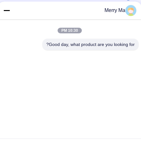
86-0519-86480588
Merry Ma
بريد إلكتروني
tech@cn-tom.com
10:30 PM
عنوان
Good day, what product are you looking for?
لا، لا، لا99، بلدة رولين ، مقاطعة جينتان ، مدينة تشانغجو ، مقاطعة
جيانغسو ، الصين.
سياسة الخصوصية
|
خريطة الموقع
الصين نوعية جيدة آلة تعبئة المبيدات المورد. حقوق النشر © 2023-2026
Jiangsu TOM Intelligent Equipment Co., Ltd., . كل الحقوق
محفوظة.