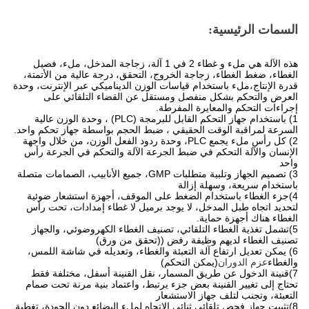
السمات الرئيسية:
هذه الآلة هي ملء و غطاء 2 في 1 آلة، زجاجة المدخل، ملء، فصيل
الغطاء، ضغط الغطاء، زجاجة الخروج، التحقق، درجة عالية من الأتمتة،
قدرة الإنتاج،ملء باستخدام قياسات الوزن الديناميكي عبر الإنترنت، وحدة
العرض والتحكم بشكل منفصل ومستقل عن القضاء التلقائي على
إجراءات التحكم والمعايرة المفرطة.
1) باستخدام جهاز التحكم القابل للبرمجة (PLC) ، وحدة الوزن عالية
السرعة لمراقبة الوقت الحقيقي ، ضبط الحجم بواسطة جهاز تحكم واحد.
2) كل رأس ملء يجمع PLC، وحدة ردود الفعل الوزن، من خلال واجهة
الإنسان والآلة التحكم في ضبط الجرعة الآلة والتحكم في الجرعة رأس
واحد
3) تصميم الجهاز وتلبية متطلبات GMP، جميع الأنابيب، الصمامات متصلة
باستخدام سريعة، وسهلة إزالة
4)جزء الغطاء باستخدام الضغط على الموقف، أجهزة استشعار ضوئية
لتحديد اتجاه طبل المدخل، لا يوجد برميل لا غطاء إمدادات، تحت رأس
الغطاء هناك أجهزة حماية.
5)تشمل تغذية الغطاء التلقائي، تصنيف الغطاء الكهروضوئي، والجهاز
تصنيف الغطاء لديهم وظيفة رفض ((تحقق من ورق)
6) يمكن تعديل ارتفاع آلة التعبئة والغطاء، وتعديله في شاشة اللمس،
والغطاء
عزم الدوران
(يمكن التحكم)
7)قنينة الدخول عن طريق المسمار، نقل القنينة ‬أسفل، مختلفة فقط
تحتاج إلى تغيير القنينة بعض جزء يرتبط، واعتماد بنية مرنة تحت صمام
التعبئة، وتجنب لتلف جهاز الاستشعار
8)تثبيت جهاز فحص تلقائي ثنائي الاتجاه لملء البضائع دون الجودة، تغطية