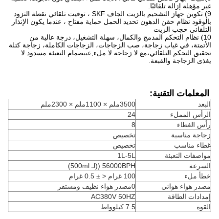
غير مؤهلة إزالة تلقائيًا.
9) تكوين جهاز التشحيم بالزيت الجاف SKF ، توقيت تلقائي نقطة التزود
بالوقود نظام حقن الدهون تحديد الحمل حماية مفتاح ، عندما يكون الإنذار
التلقائي حجب الزيت
10) نظام التحكم المدمج والكمال، سهلة التشغيل، درجة عالية من
الأتمتة، في غياب زجاجة، صب الزجاجات، الزجاجات الكاملة، زجاجة كتلة
تحقيق التحكم التلقائي،مع لا زجاجة لا ملء,
عيب
صمام التعبئة مسدود لا
يغذى الزجاجة والقبعة.
المعلمات التقنية:
البعد
3500ملم × 1100ملم × 2300ملم
الرأس المملء
24
رأس الغطاء
8
زجاجة مناسبة
تخصيص
غطاء مناسب
تخصيص
مواصفات التعبئة
1L-5L
السرعة
56000BPH ((لـ 500ml)
خطأ ملء
100 غرام < ± 0.5 غرام
مصدر هواء هوائي
0مصدر هواء نظيف ومستقر
إمدادات الطاقة
AC380V 50HZ
القوة
7.5 كيلوواط