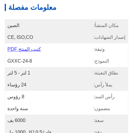
معلومات مفصلة
مكان المنشأ:
الصين
إصدار الشهادات:
CE, ISO,CO
وثيقة:
كتيب المنتج PDF
النموذج:
GXXC-24-8
نطاق التعبئة:
1 لتر - 5 لتر
يملأ رأس:
24 رؤساء
رأس السد:
8 رؤوس
مضمون:
سنة واحدة
سعة:
6000 بف
دقة:
+/- 0.5٪ لكل 1000 مل