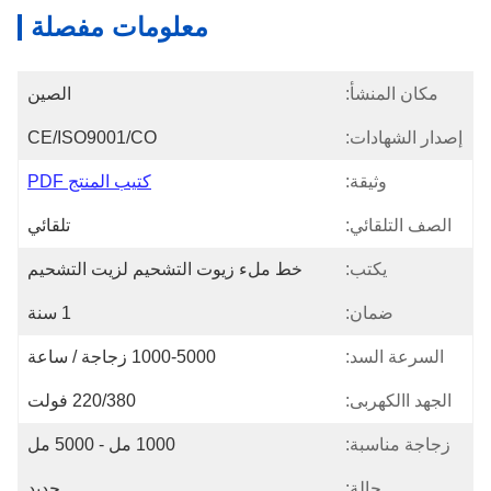
معلومات مفصلة
مكان المنشأ:
الصين
إصدار الشهادات:
CE/ISO9001/CO
وثيقة:
كتيب المنتج PDF
الصف التلقائي:
تلقائي
يكتب:
خط ملء زيوت التشحيم لزيت التشحيم
ضمان:
1 سنة
السرعة السد:
1000-5000 زجاجة / ساعة
الجهد االكهربى:
220/380 فولت
زجاجة مناسبة:
1000 مل - 5000 مل
حالة:
جديد