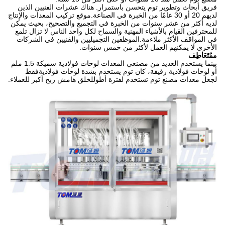
فريق أبحاث وتطوير توم يتحسن باستمرار. هناك عشرات الفنيين الذين
لديهم 20 أو 30 عامًا من الخبرة في الصناعة.موقع تركيب المعدات والإنتاج
لديه أكثر من عشر سنوات من الخبرة في التجميع والتصحيح، بحيث يمكن
للمحترفين القيام بالأشياء المهنية والسماح لكل واحد الناس لا تزال تلمع
في المواقف الأكثر ملاءمة.الموظفين التجميليين والفنيين في الشركات
الأخرى لا يمكنهم العمل لأكثر من خمس سنوات.
م
مُتَعَاطِف
بينما يستخدم العديد من مصنعي المعدات لوحات فولاذية سميكة 1.5 ملم
أو لوحات فولاذية رقيقة، كان توم يستخدم بشدة لوحات فولاذيةفقط
لجعل معدات مصنع توم تستخدم لفترة أطوللخلق هامش ربح أكبر للعملاء.