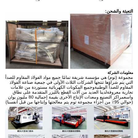
التعبئة والشحن:
معلومات الشركة
مجموعة (توم) هي مؤسسة شريفة تمامًا جميع مواد الفولاذ المقاوم للصدأ
التي يتم شراؤها تنتجها الشركات الثلاث الأولى في جمعية صناعة الفولاذ
المقاوم للصدأ الوطنيةوجميع المكونات الكهربائية مستوردة من علامات
تجارية معروفةلدينا العديد من آلات القطع بالليزر المتقدمة على نطاق
واسعمراكز التصنيع ومعدات الإنتاج الأخرى بقيمة إجمالية 80 مليون يوان
(حوالي 95٪ من أجزاء مجموعة توم يتم معالجتها وإنتاجها من قبل أنفسنا)