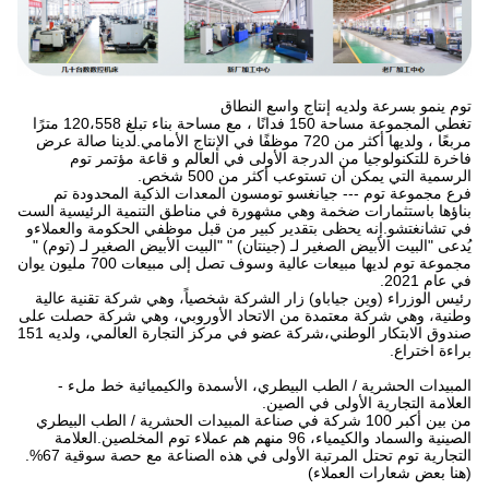
توم ينمو بسرعة ولديه إنتاج واسع النطاق
تغطي المجموعة مساحة 150 فدانًا ، مع مساحة بناء تبلغ 120،558 مترًا
مربعًا ، ولديها أكثر من 720 موظفًا في الإنتاج الأمامي.لدينا صالة عرض
فاخرة للتكنولوجيا من الدرجة الأولى في العالم و قاعة مؤتمر توم
الرسمية التي يمكن أن تستوعب أكثر من 500 شخص.
فرع مجموعة توم --- جيانغسو تومسون المعدات الذكية المحدودة تم
بناؤها باستثمارات ضخمة وهي مشهورة في مناطق التنمية الرئيسية الست
في تشانغتشو.إنه يحظى بتقدير كبير من قبل موظفي الحكومة والعملاءو
يُدعى "البيت الأبيض الصغير لـ (جينتان) " "البيت الأبيض الصغير لـ (توم) "
مجموعة توم لديها مبيعات عالية وسوف تصل إلى مبيعات 700 مليون يوان
في عام 2021.
رئيس الوزراء (وين جياباو) زار الشركة شخصياً، وهي شركة تقنية عالية
وطنية، وهي شركة معتمدة من الاتحاد الأوروبي، وهي شركة حصلت على
صندوق الابتكار الوطني،شركة عضو في مركز التجارة العالمي، ولديه 151
براءة اختراع.
المبيدات الحشرية / الطب البيطري، الأسمدة والكيميائية خط ملء -
العلامة التجارية الأولى في الصين.
من بين أكبر 100 شركة في صناعة المبيدات الحشرية / الطب البيطري
الصينية والسماد والكيمياء، 96 منهم هم عملاء توم المخلصين.العلامة
التجارية توم تحتل المرتبة الأولى في هذه الصناعة مع حصة سوقية 67%.
(هنا بعض شعارات العملاء)