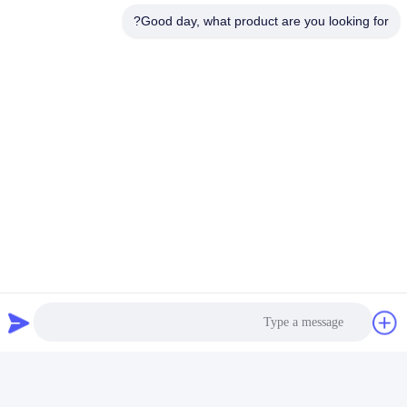
طلاء خط ملء المذيب التحكم
طلاء خط ملء المذيبات التحكم
Good day, what product are you looking for?
التلقائي بالكامل مع غطاء و
الآلي بالكامل مع غطاء وتسمية
ABB Palletizer
آلة
احصل على افضل سعر
احصل على افضل سعر
وسائل التواصل الاجتماعي
الاتصال السريع
هاتف