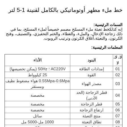
خط ملء مطهر أوتوماتيكي بالكامل لقنينة 1-5 لتر
السمات الرئيسية:
إنه كذلك
خط تعبئة ملء المسمّح مصمم خصيصاً لملء المسمّح، بما في
ذلك زجاجة الإدخال، والملء، والغطاء، والختم التحفيزي، والتصنيف، وفتح
الكرتون، والتعبئة،أغلاق الكرتون وترتيب الروبوت.
المعلمات الرئيسية:
لا، لا،
البنود
الأداء
لا
01
إمدادات الطاقة
AC220V ؛ 50Hz (يمكن تخصيصها)
02
القوة
25 كيلوواط
0.55Mpa-0.6Mpa هواء مضغوط نظيف
03
مصدر الهواء
ومستقر
قطر الزجاجة (الحد
04
مخصصة
الأدنى)
05
قطر الزجاجة
مخصصة
06
ارتفاع الزجاجة
مخصصة
07
منتج التعبئة
سائل
08
نطاق التعبئة
1000 مل-5000 مل