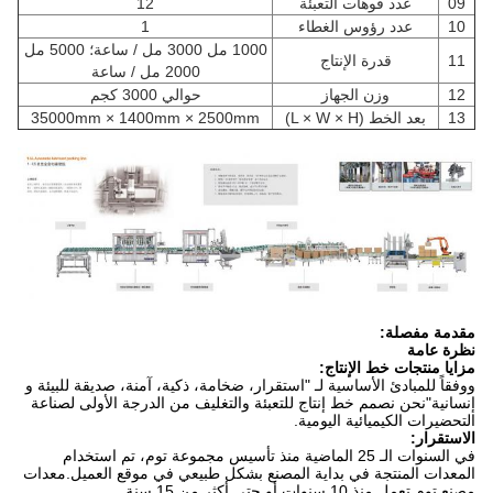
09
عدد فوهات التعبئة
12
10
عدد رؤوس الغطاء
1
1000 مل 3000 مل / ساعة؛ 5000 مل
11
قدرة الإنتاج
2000 مل / ساعة
12
وزن الجهاز
حوالي 3000 كجم
13
بعد الخط (L × W × H)
35000mm × 1400mm × 2500mm
مقدمة مفصلة:
نظرة عامة
مزايا منتجات خط الإنتاج:
ووفقاً للمبادئ الأساسية لـ "استقرار، ضخامة، ذكية، آمنة، صديقة للبيئة و
إنسانية"نحن نصمم خط إنتاج للتعبئة والتغليف من الدرجة الأولى لصناعة
التحضيرات الكيميائية اليومية.
الاستقرار:
في السنوات الـ 25 الماضية منذ تأسيس مجموعة توم، تم استخدام
المعدات المنتجة في بداية المصنع بشكل طبيعي في موقع العميل.معدات
مصنع توم تعمل منذ 10 سنوات أو حتى أكثر من 15 سنة.