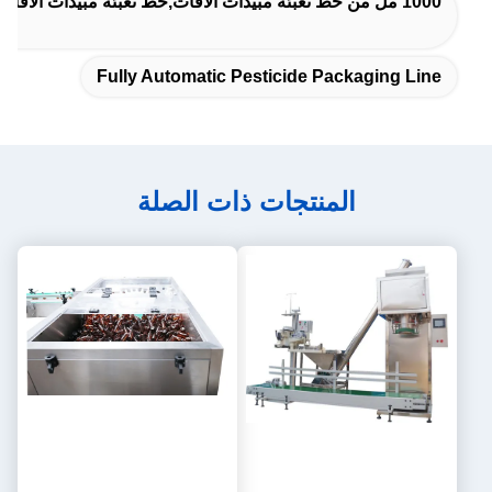
1000 مل من خط تعبئة مبيدات الآفات,خط تعبئة مبيدات الآفات بتحكم محمول 2.5 كيلوواط,آلة تعبئة مسحوق PLC
Fully Automatic Pesticide Packaging Line
المنتجات ذات الصلة