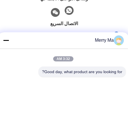
الاتصال السريع
هاتف
Merry Ma
86-0519-86480588
بريد إلكتروني
3:32 AM
tech@cn-tom.com
Good day, what product are you looking for?
عنوان
لا، لا، لا99، بلدة رولين ، مقاطعة جينتان ، مدينة تشانغجو ، مقاطعة
جيانغسو ، الصين.
سياسة الخصوصية
|
خريطة الموقع
الصين نوعية جيدة آلة تعبئة المبيدات المورد. حقوق النشر © 2023-2026
Jiangsu TOM Intelligent Equipment Co., Ltd., . كل الحقوق