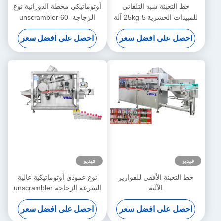
خط التعبئة شبه التلقائي
أوتوماتيكي محطة الدورانية نوع
للمبيدات الحشرية 5-25kg آلة
الزجاجة unscrambler 60-
تعبئة مسحوق تحكمها اللوحة
120BPM
احصل على افضل سعر
احصل على افضل سعر
فيديو
فيديو
خط التعبئة الأفقي للقوارير
نوع عمودي أوتوماتيكية عالية
الآلية
السرعة الزجاجة unscrambler
احصل على افضل سعر
احصل على افضل سعر