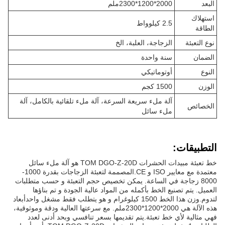
البعد
2000*1200*2300ملم
استهلاك
2.5 كيلوواط
الطاقة
نوع التعبئة
الزجاجة، العلبة، الخ
الضمان
سنة واحدة
النوع
أوتوماتيكي
الوزن
1500 كجم
آلة ملء سريعة السرعة، آلة ملء تلقائية بالكامل، آلة
الخصائص
ملء سائل
التطبيقات:
خط تعبئة مبيدات الحشرات TOM DGO-Z-20D هو آلة ملء سائل
معتمدة مع معايير ISO و CE.المصممة لتعبئة الزجاجات بقدرة 1000-
8000 زجاجة في الساعة. يمكن تخصيص حجم التعبئة و حسب متطلبات
العميل. يتم تصنيع الخط بأكمله من المواد عالية الجودة و تم بناؤها
لتدوم.وزن هذا الخط 1500 كيلوغرام و هو يتطلب فقط مشغل واحدأبعاد
هذه الآلة هي 2000*1200*2300ملم. مع سرعتها العالية ودقة وموثوقية،
فهي مثالية لأي خط تعبئة.يتم تقديمها بسعر تنافسي وبحد أدنى لعدد