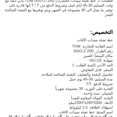
الطلبات 1. خط تعبئة مبيدات الحشرات TOM DGO-Z-20D يأتي أيضا مع
وقت التسليم 30-45 أيام عمل وشروط الدفع من T / T.انها قادرة على
توفير ما يصل الى 30 مجموعة في الشهر ويتم توفيرها مع التعبئة الصالحة
للبحر.
التخصيص:
خط تعبئة مبيدات الآفات
اسم العلامة التجارية: TOM
رقم الطراز: DGO-Z-20D
مكان المنشأ: الصين
شهادة: ISO,CE
الحد الأدنى لكمية الطلب: 1
السعر: قابل للتفاوض
تفاصيل التعبئة والتغليف: التعبئة الصالحة للملاحة
مدة التسليم: 30-45 يوم عمل
شروط الدفع: T/T
القدرة على التوريد: 30 مجموعة شهرياً
الضمان: سنة واحدة
المادة: الفولاذ المقاوم للصدأ
الأبعاد: 2000*1200*2300ملم
استهلاك الطاقة: 2.5 كيلوواط
اسم المنتج: خط تعبئة مبيدات الآفات
هذه آلة تعبئة المبيدات تحتوي على آلة ملء الزجاجات و آلة ملء السائل،