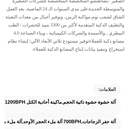
الصغير"،تشانغتشو المتخصصة المتخصصة للشركات الصغيرة
والمتوسطة الجديدةعلى مدى السنوات الـ 24 الماضية، بعد العمل
الشاق لشعب توم،مواكبة الزمن، وتوفير أجيال من معدات التعبئة
والتغليف الذكية المتقدمة لأكثر من 3300 مبيد للحشرات / الطب
البيطري ، والأسمدة والشركات الكيميائية ، وبناء الصناعة 4.0
مصانع ذكية للعملاءتوفير مستودع ثلاثي الأبعاد الآلي؛ إنشاء نظام
استخراج وتنفيذ بيانات إنتاج المصانع الذكية للعملاء.
العلامات:
آلة حشوة حشوة ذاتية الحجم,ماكينة أحادية الكتل 1200BPH,آلة ملء أوتوماتيكية ذات وزن 1 لتر
آلة حفر الزجاجات,700BPH آلة ملء الحجر الأوحد,آلة ملء مسحوق 1200 BPH