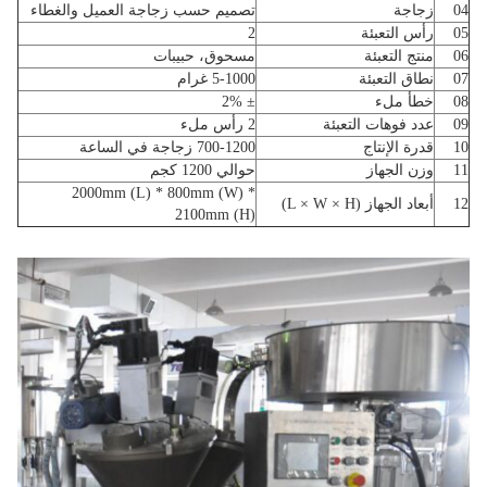
04
زجاجة
تصميم حسب زجاجة العميل والغطاء
05
رأس التعبئة
2
06
منتج التعبئة
مسحوق، حبيبات
07
نطاق التعبئة
5-1000 غرام
08
خطأ ملء
± 2%
09
عدد فوهات التعبئة
2 رأس ملء
10
قدرة الإنتاج
700-1200 زجاجة في الساعة
11
وزن الجهاز
حوالي 1200 كجم
2000mm (L) * 800mm (W) *
12
أبعاد الجهاز (L × W × H)
2100mm (H)