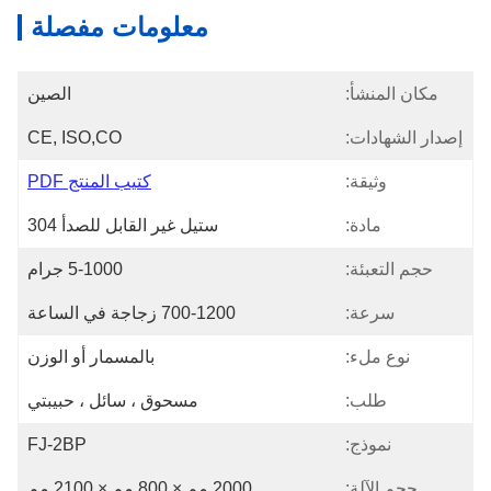
معلومات مفصلة
مكان المنشأ:
الصين
إصدار الشهادات:
CE, ISO,CO
وثيقة:
كتيب المنتج PDF
مادة:
ستيل غير القابل للصدأ 304
حجم التعبئة:
5-1000 جرام
سرعة:
700-1200 زجاجة في الساعة
نوع ملء:
بالمسمار أو الوزن
طلب:
مسحوق ، سائل ، حبيبتي
نموذج:
FJ-2BP
حجم الآلة:
2000 مم × 800 مم × 2100 مم