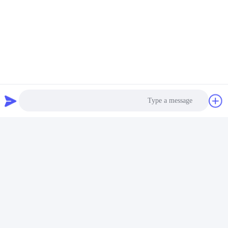
فيديو
عالية السرعة 2 في 1 آلة ملء
SUS 304 PLC التحكم الآلي
وتغطية الدوارية
الوقوف فوق حقيبة ملء
وتغليف آلة
احصل على افضل سعر
احصل على افضل سعر
Photo
Video Call
Audio Call