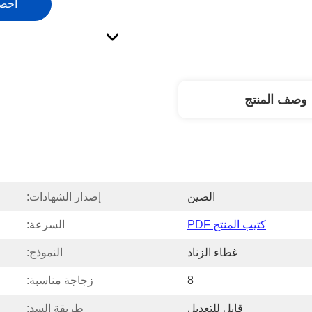
احص
وصف المنتج
الصين
إصدار الشهادات:
كتيب المنتج PDF
السرعة:
غطاء الزناد
النموذج:
8
زجاجة مناسبة:
قابل للتعديل
طريقة السد: