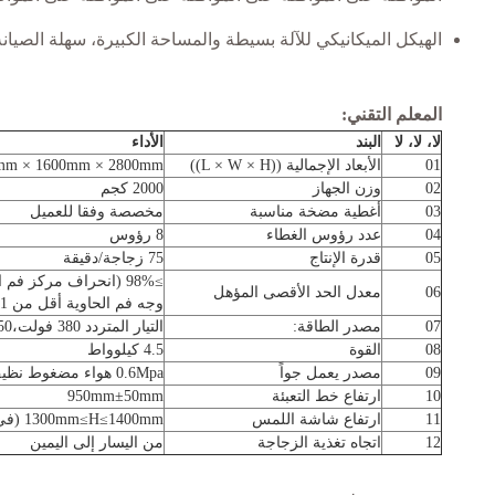
الهيكل الميكانيكي للآلة بسيطة والمساحة الكبيرة، سهلة الصيانة
المعلم التقني:
لا، لا، لا
البند
الأداء
01
الأبعاد الإجمالية ((L × W × H))
mm × 1600mm × 2800mm
02
وزن الجهاز
2000 كجم
03
أغطية مضخة مناسبة
مخصصة وفقا للعميل
04
عدد رؤوس الغطاء
8 رؤوس
05
قدرة الإنتاج
75 زجاجة/دقيقة
06
معدل الحد الأقصى المؤهل
وجه فم الحاوية أقل من 1 ملم)
07
مصدر الطاقة:
التيار المتردد 380 فولت،50 هرتز
08
القوة
4.5 كيلوواط
09
مصدر يعمل جواً
0.6Mpa هواء مضغوط نظيف ومستقر
10
ارتفاع خط التعبئة
950mm±50mm
11
ارتفاع شاشة اللمس
1300mm≤H≤1400mm (في اتجاه منفذ الزجاجة)
12
اتجاه تغذية الزجاجة
من اليسار إلى اليمين