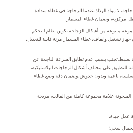
جة، لا مواد الرذاذ؛عندما الزجاجة في غطاء سدادة
جموعة متنوعة من أشكال الزجاجة.تكوين نظام التحكم
م الدوران، وضمان تأثير غطاء المسمار وتجنب حالات الإصابة؛غطاء المسمار من كل مدفوعة LIDS مثبتة مع جهاز تشغيل وإيقاف، غطاء المسمار مرنة قابلة للتعديل،
مسية لضبط،تجنب بسبب عدم تطابق السرعة الناجمة عن
 للتطبيق على مختلف أشكال الزجاجات البلاستيكية،
غطاء سلسة، ناعمة وبدون خدوش،وضمان دقة وضع غطاء
مختلفة،أنت فقط بحاجة إلى استبدال المنحوتة علامة مجموعة كاملة من القالب، مريحة