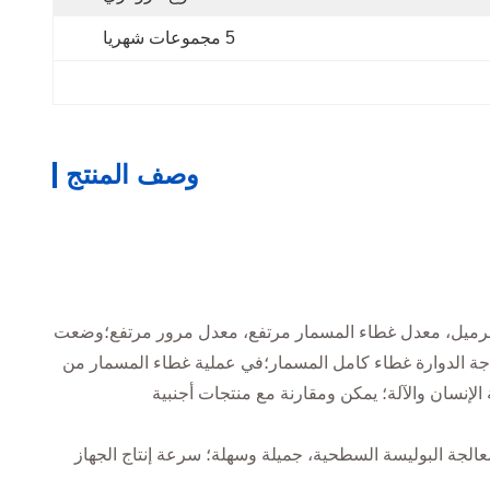
5 مجموعات شهريا
وصف المنتج
ع البرميل، معدل غطاء المسمار مرتفع، معدل مرور مرتفع؛وضعت
ة الدوارة غطاء كامل المسمار؛في عملية غطاء المسمار من
تستخدم الآلة بأكملها التحكم المبرمجة (PLC) ، وملامسة تشغيل واجهة الإنسان والآلة؛ يمكن ومقارنة مع منتجات أجنبية
جة البوليسة السطحية، جميلة وسهلة؛ سرعة إنتاج الجهاز