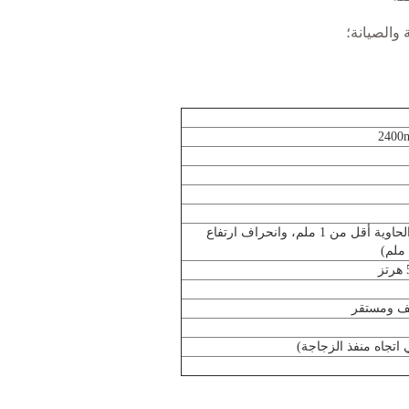
 والصيانة؛
2400
≥98% (انحراف مركز فم الحاوية أقل من 1 ملم، وانحراف ارتفاع