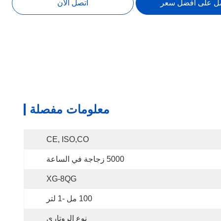
ل على افضل سعر
اتصل الآن
معلومات مفصلة
CE, ISO,CO
5000 زجاجة في الساعة
XG-8QG
100 مل -1 لتر
نوع الروتاري