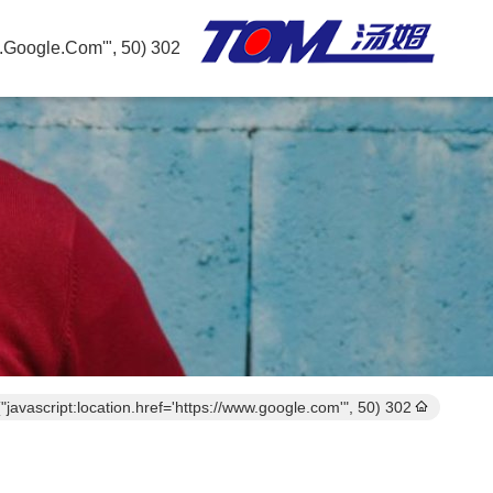
302 SetTimeout("javascript:location.href='https://www.google.com'", 50);
302 setTimeout("javascript:location.href='https://www.google.com'", 50);