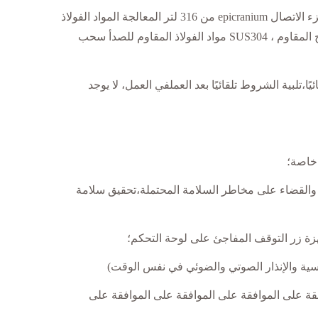
مضيف مع إطار الفولاذ المقاوم للصدأ من حماية البيئة، واستخدام SUS304 المعالجة الفولاذ المقاوم للصدأ، غطاء المسمار ومضخة الجزء الاتصال epicranium من 316 لتر المعالجة المواد الفولاذ
المقاوم للصدأ،المضيف لديه باب من الفولاذ المقاوم للصدأ، التصميم السفلي مفتوحة مريحة ، بالقرب من الجزء العلوي من باب الزجاج المقاوم ، SUS304 مواد الفولاذ المقاوم للصدأ سحب
تلبية الشروط تلقائيًا بعد العملفي العمل، لا يوجد
 خاصة؛
، والقضاء على مخاطر السلامة المحتملة،تحقيق سلامة
هزة زر التوقف المفاجئ على لوحة التحكم؛
مسية والإنذار الصوتي والضوئي في نفس الوقت)
فقة على الموافقة على الموافقة على الموافقة على