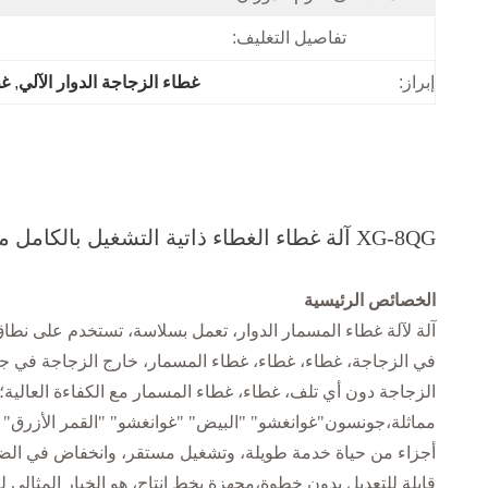
تفاصيل التغليف:
إبراز:
غطاء الزجاجة الدوار الآلي
, 
غط
XG-8QG آلة غطاء الغطاء ذاتية التشغيل بالكامل من الفولاذ المقاوم للصدأ
الخصائص الرئيسية
آلة لآلة غطاء المسمار الدوار، تعمل بسلاسة، تستخدم على نطا
في الزجاجة، غطاء، غطاء، غطاء المسمار، خارج الزجاجة في 
مماثلة،جونسون"غوانغشو" "البيض" "غوانغشو" "القمر الأزرق" 
أجزاء من حياة خدمة طويلة، وتشغيل مستقر، وانخفاض في الضو
قابلة للتعديل بدون خطوة،مجهزة بخط إنتاج، هو الخيار المثال