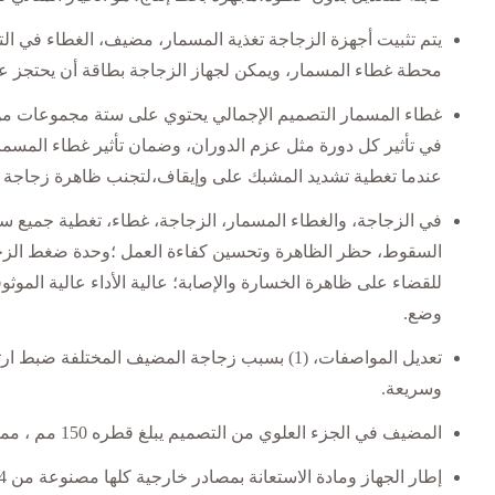
يتم تثبيت أجهزة الزجاجة تغذية المسمار، مضيف، الغطاء في ال
محطة غطاء المسمار، ويمكن لجهاز الزجاجة بطاقة أن يحتجز عنق الزجاجة، لضمان 
غطاء المسمار التصميم الإجمالي يحتوي على ستة مجموعات من غ
عندما تغطية تشديد المشبك على وإيقاف،لتجنب ظاهرة زجاجة غطاء مج
في الزجاجة، والغطاء المسمار، الزجاجة، غطاء، تغطية جميع سر
السقوط، حظر الظاهرة وتحسين كفاءة العمل ؛وحدة ضغط الزجا
للقضاء على ظاهرة الخسارة والإصابة؛ عالية الأداء عالية الم
وضع.
وسريعة.
المضيف في الجزء العلوي من التصميم يبلغ قطره 150 مم ، مما يجعل من السهل على المستخدمين توصيل مروحة العادم ، لضمان بيئة عمل جيدة.
إطار الجهاز ومادة الاستعانة بمصادر خارجية كلها مصنوعة من 304 الفولاذ المقاوم للصدأ (تايجانغ المقاوم للصدأ) ، حياة خدمة طويلة ، الجمال سخي؛