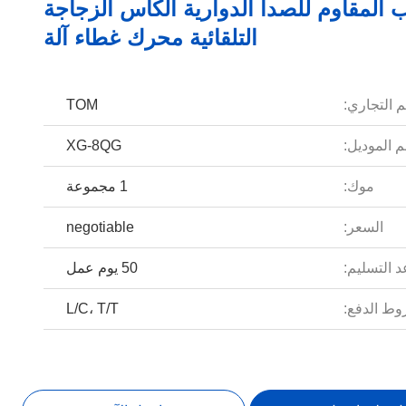
 المقاوم للصدأ الدوارية الكأس الزجاجة
التلقائية محرك غطاء آلة
م التجاري:
TOM
 الموديل:
XG-8QG
موك:
1 مجموعة
السعر:
negotiable
 التسليم:
50 يوم عمل
ط الدفع:
L/C، T/T