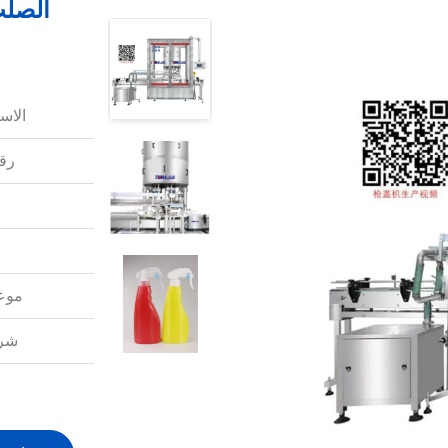
الصلب
الاس
رقم
موعد
شرو