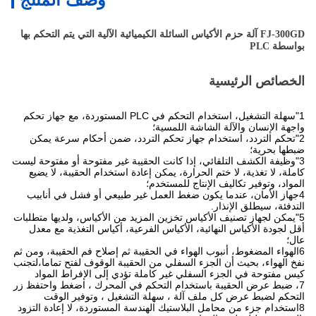
FJ-300GD آلة حزم الأكياس السائلة الكيميائية الآلية التي يتم التحكم بها
بواسطة PLC
الخصائص الرئيسية
1"سهلة التشغيل، استخدام التحكم في PLC المستوردة، مع جهاز تحكم
واجهة الإنسان والآلة الشاشة اللمسية؛
2"تحكم التردد، استخدام جهاز تحكم التردد، ضمن أحكام سرعة يمكن
ضبطها بحرية؛
3"وظيفة الكشف التلقائي، إذا كانت الحقيبة غير مفتوحة أو مفتوحة ليست
كاملة، لا تغذية، لا ختم الحرارة، يمكن إعادة استخدام الحقيبة، لا يضيع
المواد، وتوفير تكاليف الإنتاج للمستخدم؛
4جهاز الأمان، عندما يكون ضغط العمل غير طبيعي أو فشل في أنابيب
التدفئة، سيطلق الإنذار.
5"يمكن لجهاز تصنيف الأكياس تخزين المزيد من الأكياس، ولديها متطلبات
أقل لجودة الأكياس النهائية، الأكياس الفرعية، أكياس التغذية مع معدل
عال؛
6الهواء المضغوط، أنبوب الهواء في الحقيبة ثم إصلاح فم الحقيبة، ومن ثم
نفخ الهواء، بحيث أن الجزء السفلي من الحقيبة الوقوف لفتح تماما،لتجنب
كيس مفتوحة في الجزء السفلي غير كاملة تؤدي إلى الإفراط المواد
7، ضبط عرض الحقيبة باستخدام التحكم في المحرك ، اضغط واحتفظ زر
التحكم لضبط عرض كل ملف آلة ، سهلة التشغيل ، وتوفير الوقت
8استخدام جزء من محامل البلاستيك الهندسة المستوردة، لا إعادة التزود