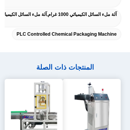
آلة ملء السائل الكيميائي 1000 غرام,آلة ملء السائل الكيميائي 500 غرام,25 كيس/دقيقة آلة ملء كيميائية
PLC Controlled Chemical Packaging Machine
المنتجات ذات الصلة