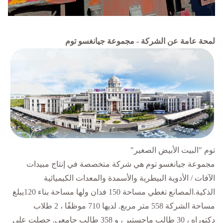
لمحة عامة عن الشركة - مجموعة جيانغسو توم
توم "البيت الأبيض الصغير"
مجموعة جيانغسو توم هي شركة متخصصة في إنتاج مبيدات
الآفات / الأدوية البيطرية والأسمدة والمعدات الكيميائية
الذكية.المصانع تغطي مساحة 150 فدان ولها مساحة بناء 120يبلغ
مساحة الشركة 558 متر مربع. لديها 710 موظفًا ، 2 طلاب
دكتوراه ، 30 طالب ماجستير ، و 358 طالب جامعي. حصلت على