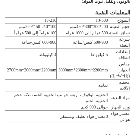
بالوقود، وتقليل تلوث المواد؛
المعلمات التقنية
النموذج
FJ-300
FJ-210
حجم التعبئة
200*300*300*450ملم
100*150-210*320ملم
نطاق التعبئة
500 غرام إلى 1000 غرام
100 غراماً إلى 500 غراماً
سرعة
600-900 كيس/ساعة
600-900 كيس/ساعة
التعبئة
إمدادات
5 كيلوواط
4 كيلوواط
الطاقة
مقاس
الجهاز
3000mm*2300mm*2200mm
2700mm*2000mm*2200mm
((L*W*H))
محطة
ثمانية
الآلات
الحقيبة الوقوف، أربعة جوانب الحقيبة الختم، ثلاثة حجم
مواد التعبئة
الحقيبة الختم
وزن الجهاز
حوالي 900 كجم
مصدر هواء
0مصدر هواء نظيف ومستقر
هوائي