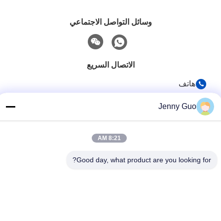
وسائل التواصل الاجتماعي
الاتصال السريع
هاتف
86-0519-86480588
Jenny Guo
بريد إلكتروني
tech@cn-tom.com
8:21 AM
عنوان
Good day, what product are you looking for?
لا، لا، لا99، بلدة رولين ، مقاطعة جينتان ، مدينة تشانغجو ، مقاطعة
جيانغسو ، الصين.
سياسة الخصوصية
|
خريطة الموقع
الصين نوعية جيدة آلة تعبئة المبيدات المورد. حقوق النشر © 2023-2026