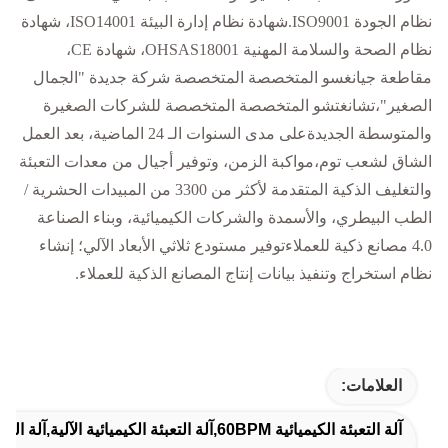
نظام الجودة ISO9001.شهادة نظام إدارة البيئة ISO14001، شهادة
نظام الصحة والسلامة المهنية OHSAS18001، شهادة CE،
مقاطعة جيانغسو المتخصصة المتخصصة شركة جديدة "الجمال
الصغير"،تشانغتشو المتخصصة المتخصصة للشركات الصغيرة
والمتوسطة الجديدةعلى مدى السنوات الـ 24 الماضية، بعد العمل
الشاق لشعب توم،مواكبة الزمن، وتوفير أجيال من معدات التعبئة
والتغليف الذكية المتقدمة لأكثر من 3300 من المبيدات الحشرية /
الطب البيطري، والأسمدة والشركات الكيميائية، وبناء الصناعة
4.0 مصانع ذكية للعملاءتوفير مستودع ثلاثي الأبعاد الآلي؛ إنشاء
نظام استخراج وتنفيذ بيانات إنتاج المصانع الذكية للعملاء.
العلامات:
آلة التعبئة الكيميائية 60BPM,آلة التعبئة الكيميائية الآلية,آلة التعبئة الكيميائية التي يتم التحكم بها بواسطة PLC