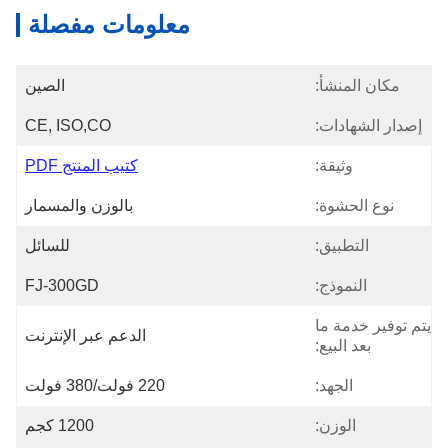
معلومات مفصلة
مكان المنشأ:
الصين
إصدار الشهادات:
CE, ISO,CO
وثيقة:
كتيب المنتج PDF
نوع الحشوة:
بالوزن والمسمار
التطبيق:
للسائل
النموذج:
FJ-300GD
يتم توفير خدمة ما
الدعم عبر الإنترنت
بعد البيع:
الجهد:
220 فولت/380 فولت
الوزن:
1200 كجم