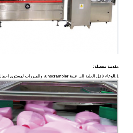
مقدمة مفصلة:
1.الوعاء ناقل العلبة إلى علبة unscrambler، والمبررات لمستوى إجمالي الفجوة جنبا إلى جنب وتعديل عرض المسار لتحقيق الزجاجة واقفة في الشارع الجانبي.نسبة نجاح عالية، زادت كثيرا من معدل البرميل.