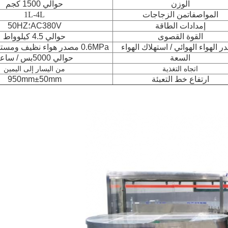
الوزن
حوالي 1500 كجم
المواصفات
من الزجاجات
1L-4L
إمدادات الطاقة
AC380V؛50HZ
القوة القصوى
حوالي 4.5 كيلوواط
 الهواء الهوائي / استهلاك الهواء
0.6MPa مصدر هواء نظيف ومستقر؛ 18m3/h
السعة
حوالي 5000بس / ساعة
اتجاه التغذية
من اليسار إلى اليمين
ارتفاع خط التعبئة
950mm±50mm