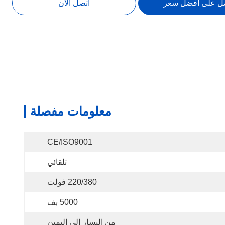
ل على افضل سعر
اتصل الآن
معلومات مفصلة
CE/ISO9001
تلقائي
220/380 فولت
5000 بف
من اليسار الى اليمين