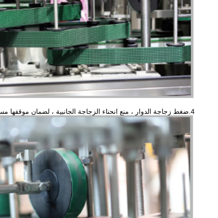
4.ضغط زجاجة الدوار ، منع انحناء الزجاجة الجانبية ، لضمان موقفها مستقرة في جسم البرميل ، مع طريق الدوار للحد من الاحتكاك.