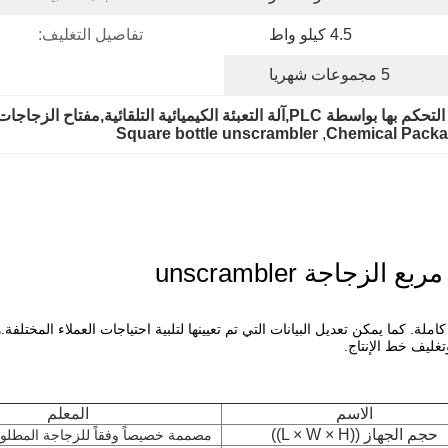
4.5 كيلو واط
تفاصيل التغليف:
5 مجموعات شهريا
 الكيميائية التلقائية,مفتاح الزجاجات المربعة
Square bottle unscrambler
, 
Chemical Packa
تجميع كل محرك في مجموعة كاملة. كما يمكن تعديل البيانات التي تم تعيينها لتلبية احتياجات العم
غليف خط الإنتاج.
الاسم
المعلم
حجم الجهاز ((L × W × H))
مصممة خصيصاً وفقاً للزجاجة المطلوب