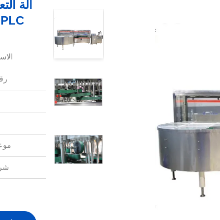
آلة الت
PLC أوتوماتيكي مربع الزجاجة Unscrambler
الاس
رقم
موعد
شرو